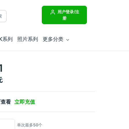
用户登录/注
索
册
JK系列
照片系列
更多分类
1
元
可查看
立即充值
单次最多50个