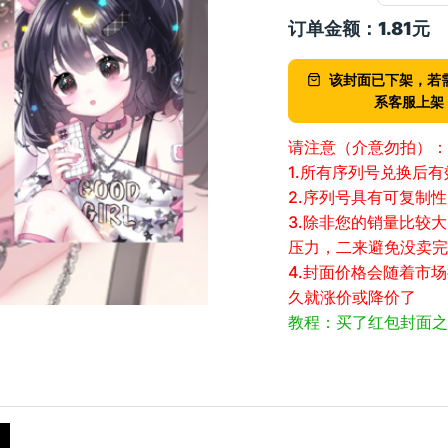
订单金额：
1.81
元
该封面已下架，若
系客服上架
请注意（介意勿拍）：
1.所有序列号兑换后
2.序列号具有可复制
3.除非您的销量比较
压力，二来避免没卖完
4.封面价格会随着市
久就涨价或降价了
教程：买了红包封面之