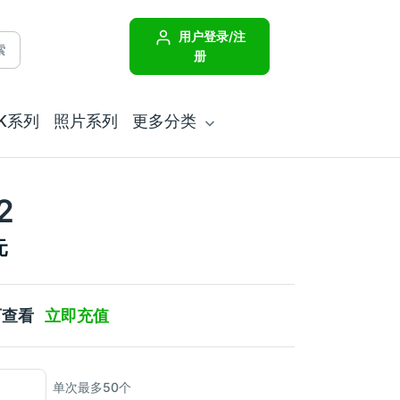
用户登录/注
索
册
JK系列
照片系列
更多分类
2
元
可查看
立即充值
单次最多50个