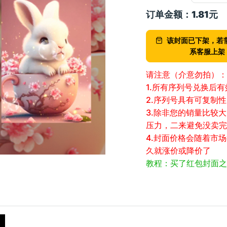
订单金额：
1.81
元
该封面已下架，若
系客服上架
请注意（介意勿拍）：
1.所有序列号兑换后
2.序列号具有可复制
3.除非您的销量比较
压力，二来避免没卖完
4.封面价格会随着市
久就涨价或降价了
教程：买了红包封面之