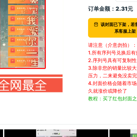
订单金额：
2.31
元
该封面已下架，若
系客服上架
请注意（介意勿拍）：
1.所有序列号兑换后
2.序列号具有可复制
3.除非您的销量比较
压力，二来避免没卖完
4.封面价格会随着市
久就涨价或降价了
教程：买了红包封面之