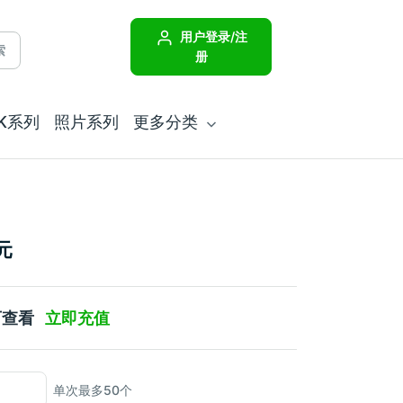
用户登录/注
索
册
JK系列
照片系列
更多分类
元
可查看
立即充值
单次最多50个