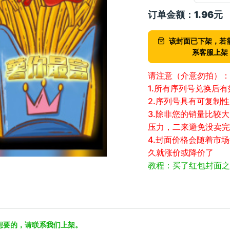
订单金额：
1.96
元
该封面已下架，若
系客服上架
请注意（介意勿拍）：
1.所有序列号兑换后
2.序列号具有可复制
3.除非您的销量比较
压力，二来避免没卖完
4.封面价格会随着市
久就涨价或降价了
教程：买了红包封面之
想要的，请联系我们上架。