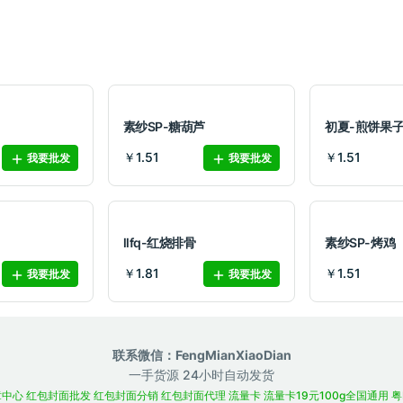
素纱SP-糖葫芦
初夏-煎饼果
￥1.51
￥1.51
我要批发
我要批发
llfq-红烧排骨
素纱SP-烤鸡
￥1.81
￥1.51
我要批发
我要批发
联系微信：FengMianXiaoDian
一手货源 24小时自动发货
章中心
红包封面批发
红包封面分销
红包封面代理
流量卡
流量卡19元100g全国通用
粤