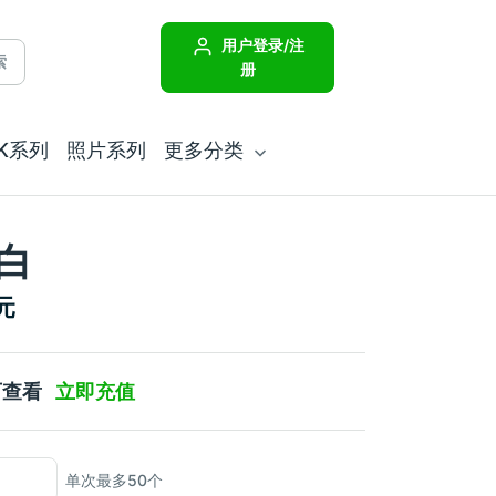
用户登录/注
索
册
JK系列
照片系列
更多分类
白
元
可查看
立即充值
单次最多50个