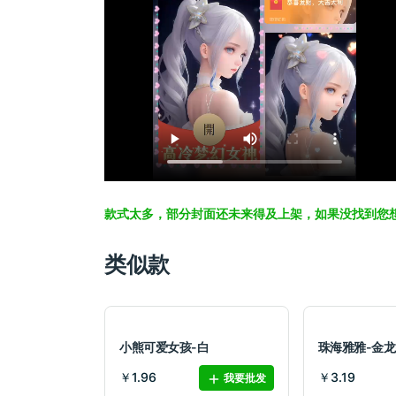
款式太多，部分封面还未来得及上架，如果没找到您
类似款
小熊可爱女孩-白
珠海雅雅-金龙
￥1.96
￥3.19
我要批发