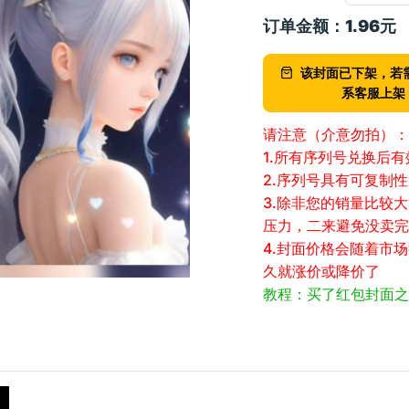
订单金额：
1.96
元
该封面已下架，若
系客服上架
请注意（介意勿拍）：
1.所有序列号兑换后
2.序列号具有可复制
3.除非您的销量比较
压力，二来避免没卖完
4.封面价格会随着市
久就涨价或降价了
教程：买了红包封面之