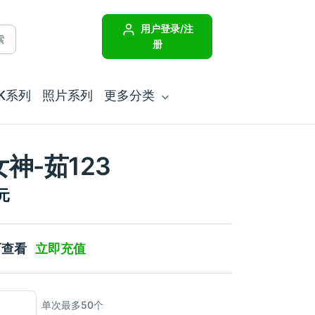
用户登录/注
索
册
JK系列
照片系列
更多分类
神-茹123
元
可查看
立即充值
单次最多50个