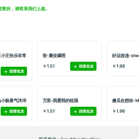
想要的，请联系我们上架。
王小王快乐非常
贺-最佳爆照
好运连连-she
￥1.51
￥1.96
我要批发
我要批发
杨小杨喜气洋洋
万里-我爱我的祖国
傻瓜在想你-
￥1.51
￥1.96
我要批发
我要批发