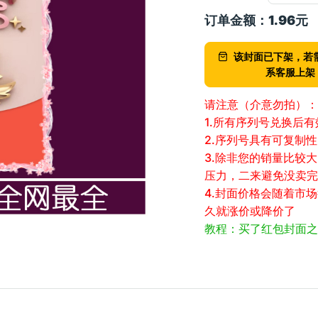
订单金额：
1.96
元
该封面已下架，若
系客服上架
请注意（介意勿拍）：
1.所有序列号兑换后
2.序列号具有可复制
3.除非您的销量比较
压力，二来避免没卖完
4.封面价格会随着市
久就涨价或降价了
教程：买了红包封面之