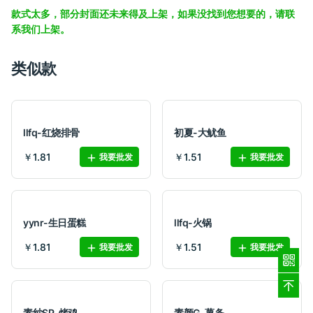
款式太多，部分封面还未来得及上架，如果没找到您想要的，请联
系我们上架。
类似款
llfq-红烧排骨
初夏-大鱿鱼
￥1.81
￥1.51
我要批发
我要批发
yynr-生日蛋糕
llfq-火锅
￥1.81
￥1.51
我要批发
我要批发
素纱SP-烤鸡
素颜G-薯条